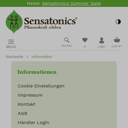
News:
Sensatonics Summer Sale
!
Zum Hauptinhalt springen
Togg
Ware
Du hast 0 Produkte
Suchen
Menü
0,00 €*
0
Login
Startseite
Information
Informationen
Cookie Einstellungen
Impressum
Kontakt
AGB
Händler Login