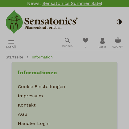
News:
Sensatonics Summer Sale
!
Zum Hauptinhalt springen
Togg
Ware
Du hast 0 Produkte
Suchen
Menü
0,00 €*
0
Login
Startseite
Information
Informationen
Cookie Einstellungen
Impressum
Kontakt
AGB
Händler Login